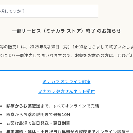
一部サービス（ミナカラ ストア）終了 のお知らせ
等の販売）は、2025年6月30日（月）14:00をもちまして終了いたし
スにより一層注力してまいりますので、お薬をお求めの方は、ぜひご
ミナカラ オンライン診療
ミナカラ 処方せんネット受付
診療からお薬配送
まで、すべてオンラインで完結
診察からお薬の説明まで
最短10分
お薬は最短で
当日発送・翌日到着
年末年始
・
連休
・
土日祝日
も
早朝から深夜まで
オンライン診療を