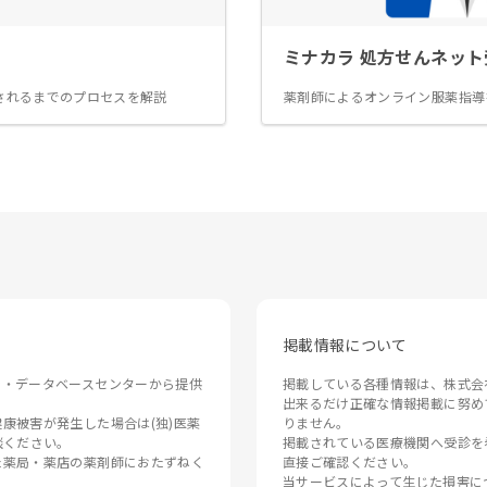
ミナカラ 処方せんネット
されるまでのプロセスを解説
薬剤師によるオンライン服薬指導
掲載情報について
ン・データベースセンターから提供
掲載している各種情報は、株式会
出来るだけ正確な情報掲載に努め
康被害が発生した場合は(独)医薬
りません。

相談ください。
掲載されている医療機関へ受診を
た薬局・薬店の薬剤師におたずねく
直接ご確認ください。

当サービスによって生じた損害に