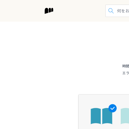
検索する
時
エ