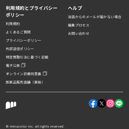
利用規約とプライバシー
ヘルプ
ポリシー
当店からのメールが届かない場合
利用規約
編集プロセス
よくあるご質問
お問い合わせ
プライバシーポリシー
外部送信ポリシー
特定商取引法に基づく記載
電子公告
オンライン診療同意書
医薬品販売店舗（薬局）
Facebookアカウント
X（旧Twitter
Instagr
LINE
©︎ minacolor inc. all rights reserved.