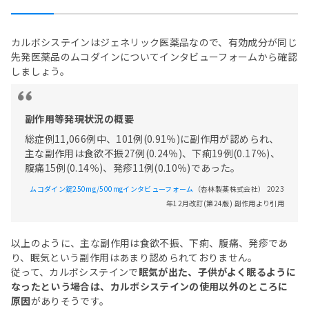
カルボシステインはジェネリック医薬品なので、有効成分が同じ
先発医薬品のムコダインについてインタビューフォームから確認
しましょう。
副作用等発現状況の概要
総症例11,066例中、101例(0.91％)に副作用が認められ、
主な副作用は食欲不振27例(0.24％)、下痢19例(0.17％)、
腹痛15例(0.14％)、発疹11例(0.10％)であった。
ムコダイン錠250mg/500mgインタビューフォーム
（杏林製薬株式会社） 2023
年12月改訂(第24版) 副作用より引用
以上のように、主な副作用は食欲不振、下痢、腹痛、発疹であ
り、眠気という副作用はあまり認められておりません。
従って、カルボシステインで
眠気が出た、子供がよく眠るように
なったという場合は、カルボシステインの使用以外のところに
原因
がありそうです。