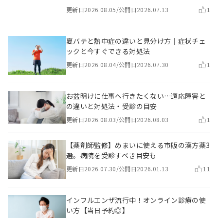
更新日
2026.08.05
/
公開日
2026.07.13
1
夏バテと熱中症の違いと見分け方｜症状チェ
ックと今すぐできる対処法
更新日
2026.08.04
/
公開日
2026.07.30
1
お盆明けに仕事へ行きたくない…適応障害と
の違いと対処法・受診の目安
更新日
2026.08.03
/
公開日
2026.08.03
1
【薬剤師監修】めまいに使える市販の漢方薬3
選。病院を受診すべき目安も
更新日
2026.07.30
/
公開日
2026.01.13
11
インフルエンザ流行中！オンライン診療の使
い方【当日予約◎】