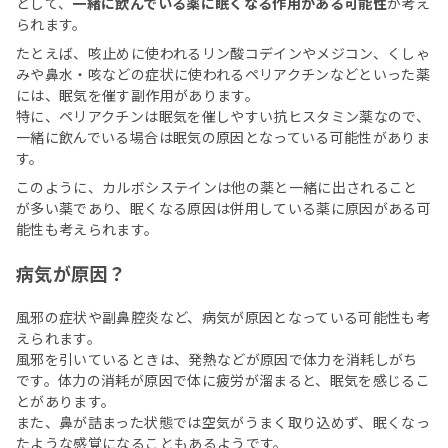
として、
一緒に飲んでいる薬に眠くなる作用がある可能性
が考え
られます。
たとえば、咳止めに使われるリン酸コデインやメジコン、くしゃ
みや鼻水・咳などの症状に使われるペリアクチンなどといった薬
には、眠気を催す副作用があります。
特に、ペリアクチンは眠気を催しやすい抗ヒスタミン薬なので、
一緒に飲んでいる場合は眠気の原因となっている可能性がありま
す。
このように、カルボシステインは他の薬と一緒に出されること
が多い薬であり、眠くなる原因は併用している薬に原因がある可
能性も考えられます。
病気が原因？
風邪の症状や副鼻腔炎など、病気が原因となっている可能性も考
えられます。
風邪を引いているときは、発熱などが原因で体力を消耗しがち
です。体力の消耗が原因で体に疲労が溜まると、眠気を感じるこ
とがあります。
また、鼻が詰まった状態では空気がうまく取り込めず、眠くなっ
たような感覚になることもあるようです。