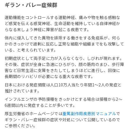
ギラン・バレー症候群
運動機能をコントロールする運動神経、痛みや物を触る感触な
ど感覚を伝える感覚神経、生命活動を維持している自律神経か
らなる末しょう神経に障害が起こる疾患です。
体内に侵入してきた異物を排除する働きをする免疫系が、何ら
かのきっかけで過剰に反応し正常な細胞や組織までをも攻撃して
いる、と考えられています。
初期症状として両手足に力が入らなくなり、しびれが現れます。
その後、症状が全身に急速にひろがり、顔の筋肉のまひ、歩行障
害など日常生活に支障をきたしてしまうほどに進行し、回復に
長期間のリハビリが必要になる重大な疾患です。
日本における発症頻度は人口10万人当たり年間1～2人の発症と
推計されています。
インフルエンザの予防接種をきっかけとする場合は接種から2～
6週間以内に発症することが多いです。
厚生労働省のホームページでは
重篤副作用疾患別マニュアル
で
ギラン・バレー症候群の症状や対処について公開しているので
ご参照ください。