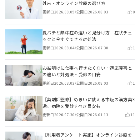
外来・オンライン診療の選び方
更新日
2026.08.05
/
公開日
2026.08.03
0
夏バテと熱中症の違いと見分け方｜症状チェ
ックと今すぐできる対処法
更新日
2026.08.04
/
公開日
2026.07.30
1
お盆明けに仕事へ行きたくない…適応障害と
の違いと対処法・受診の目安
更新日
2026.08.03
/
公開日
2026.08.03
1
【薬剤師監修】めまいに使える市販の漢方薬3
選。病院を受診すべき目安も
更新日
2026.07.30
/
公開日
2026.01.13
11
【利用者アンケート実施】オンライン診療を