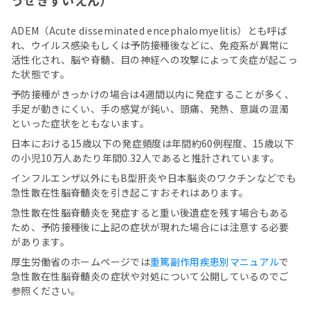
うせきずいえん）
ADEM（Acute disseminated encephalomyelitis）とも呼ば
れ、ウイルス感染もしくは予防接種後などに、免疫系が異常に
活性化され、脳や脊髄、目の神経への攻撃によって炎症が起こっ
た状態です。
予防接種がきっかけの場合は4週間以内に発症することが多く、
手足が動きにくい、手の感覚が鈍い、頭痛、発熱、意識の混濁
といった症状をともないます。
日本における15歳以下の発症頻度は年間約60例程度、15歳以下
の小児10万人あたり年間0.32人であると推計されています。
インフルエンザ以外にもB型肝炎や日本脳炎のワクチンなどでも
急性散在性脳脊髄炎を引き起こすおそれはあります。
急性散在性脳脊髄炎を発症すると重い後遺症を残す場合もある
ため、予防接種後に上記の症状が現れた場合には注意する必要
があります。
厚生労働省のホームページでは
重篤副作用疾患別マニュアル
で
急性散在性脳脊髄炎の症状や対処について公開しているのでご
参照ください。