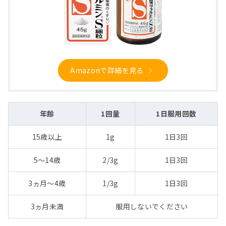
Amazonで詳細を見る
年齢
1回量
1日服用回数
15歳以上
1g
1日3回
5〜14歳
2/3g
1日3回
3ヵ月〜4歳
1/3g
1日3回
3ヵ月未満
服用しないでください