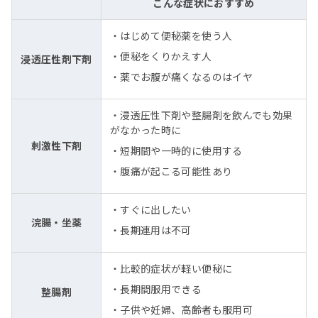
こんな症状におすすめ
・はじめて便秘薬を使う人
・便秘をくりかえす人
浸透圧性剤下剤
・薬でお腹が痛くなるのはイヤ
・浸透圧性下剤や整腸剤を飲んでも効果
がなかった時に
刺激性下剤
・短期間や一時的に使用する
・腹痛が起こる可能性あり
・すぐに出したい
浣腸・坐薬
・長期連用は不可
・比較的症状が軽い便秘に
・長期間服用できる
整腸剤
・子供や妊婦、高齢者も服用可