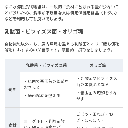
なお水溶性食物繊維は、一般的に食材に含まれる量が少ないこ
とが多いため、
食事が不規則な人は特定保健用食品（トクホ）
などを利用しても良いでしょう。
乳酸菌・ビフィズス菌・オリゴ糖
食物繊維以外にも、腸内環境を整える乳酸菌とオリゴ糖も便秘
解消におすすめの栄養素です。積極的に摂取をしましょう。
乳酸菌・ビフィズス菌
オリゴ糖
・乳酸菌やビフィズス
・腸内で悪玉菌の繁殖を
菌の栄養源となる
おさえる
働き
・善玉菌の増殖をうな
・腸内環境を整える
がす
ごぼう・玉ねぎ・ね
ぎ・にんにく・
ヨ－グルト・乳酸菌飲
食材
料・納豆・漬物など