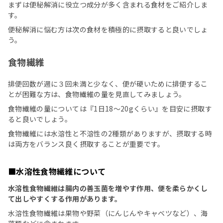
まずは便秘解消に役立つ成分が多く含まれる食材をご紹介しま
す。
便秘解消に悩む方は次の食材を積極的に摂取すると良いでしょ
う。
食物繊維
排便回数が週に３回未満と少なく、便が硬いために排便するこ
とが困難な方は、食物繊維の量を見直してみましょう。
食物繊維の量については『1日18〜20gくらい』を目安に摂取す
ると良いでしょう。
食物繊維には水溶性と不溶性の2種類がありますが、摂取する時
は両方をバランス良く摂取することが重要です。
■水溶性食物繊維について
水溶性食物繊維は腸内の善玉菌を増やす作用、便を柔らかくし
て出しやすくする作用があります。
水溶性食物繊維は果物や野菜（にんじんやキャベツなど）、海