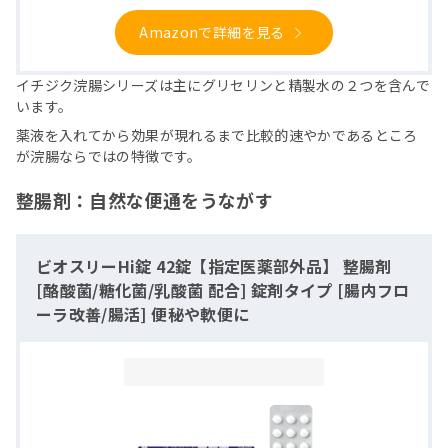
Amazonで詳細を見る
イチジク浣腸シリーズは主にグリセリンと精製水の２つを含んで
います。
薬液を入れてから効果が現れるまで比較的速やかであるところ
が浣腸ならではの特徴です。
整腸剤：自然な便通をうながす
ビオスリーHi錠 42錠【指定医薬部外品】 整腸剤
[酪酸菌/糖化菌/乳酸菌 配合] 錠剤タイプ [腸内フロ
ーラ改善/腸活] 便秘や軟便に