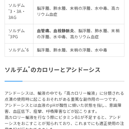
ソルデム
脳浮腫、肺水腫、末梢の浮腫、水中毒、高カ
*
3・3A・
リウム血症
3AG
ソルデム
血管痛、血栓静脈炎
、脳浮腫、肺水腫、末梢
*
3PG
の浮腫、水中毒、高カリウム血症
*
ソルデム
6
脳浮腫、肺水腫、末梢の浮腫、水中毒
*
ソルデム
のカロリーとアシドーシス
アシドーシスは、輸液の中でも「高カロリー輸液」に分類される
点滴の使用時に起こるおそれがある重篤な副作用の一つです。
アシドーシスとは血液のpHが酸性に傾いた状態を指し、意識障
害、血圧低下、痙攣、呼吸障害などが起こります。
高カロリー輸液を行なう際にビタミンB1が不足すると、アシド
ーシスをおこすことが知られており、これまでにも適正使用の注