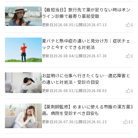
【最短当日】旅行先で薬が足りない時はオン
ライン診療で最寄り薬局受取
更新日
2026.08.05
/
公開日
2026.07.13
1
夏バテと熱中症の違いと見分け方｜症状チェ
ックと今すぐできる対処法
更新日
2026.08.04
/
公開日
2026.07.30
1
お盆明けに仕事へ行きたくない…適応障害と
の違いと対処法・受診の目安
更新日
2026.08.03
/
公開日
2026.08.03
1
【薬剤師監修】めまいに使える市販の漢方薬3
選。病院を受診すべき目安も
更新日
2026.07.30
/
公開日
2026.01.13
11