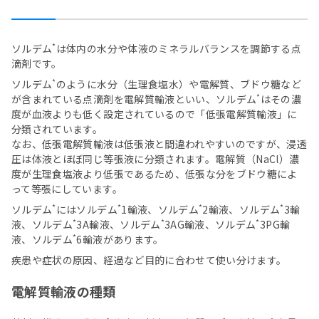
*
ソルデム
は体内の水分や体液のミネラルバランスを調節する点
滴剤です。
*
ソルデム
のように水分（生理食塩水）や電解質、ブドウ糖など
*
が含まれている点滴剤を電解質輸液といい、ソルデム
はその濃
度が血液よりも低く設定されているので「低張電解質輸液」に
分類されています。
なお、低張電解質輸液は低張液と間違われやすいのですが、浸透
圧は体液とほぼ同じ等張液に分類されます。電解質（NaCl）濃
度が生理食塩液より低張であるため、低張な分をブドウ糖によ
って等張にしています。
*
*
*
*
ソルデム
にはソルデム
1輸液、ソルデム
2輸液、ソルデム
3輸
*
*
*
液、ソルデム
3A輸液、ソルデム
3AG輸液、ソルデム
3PG輸
*
液、ソルデム
6輸液があります。
疾患や症状の原因、経過など目的に合わせて使い分けます。
電解質輸液の種類