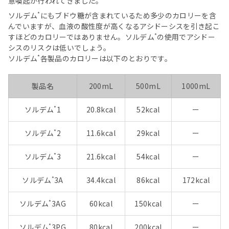
意喚起が行われてきました。
*
ソルデム
にもブドウ糖が含まれているため多少のカロリーを含
んでいますが、血液の酸性度が高くなるアシドーシスを引き起こ
*
すほどのカロリーではありません。ソルデム
の使用でアシドー
シスのリスクは低いでしょう。
*
ソルデム
各製品のカロリーは以下のとおりです。
製品名
200mL
500mL
1000mL
*
ソルデム
1
20.8kcal
52kcal
ー
*
ソルデム
2
11.6kcal
29kcal
ー
*
ソルデム
3
21.6kcal
54kcal
ー
*
ソルデム
3A
34.4kcal
86kcal
172kcal
*
ソルデム
3AG
60kcal
150kcal
ー
*
ソルデム
3PG
80kcal
200kcal
ー