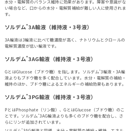
水分・電解質のバランス維持に効果があります。障害や意識がな
い場合など、口からの水分・電解質補給が難しい人に使用されま
す。
*
ソルデム
3A輸液（維持液・3号液）
3A輸液は3輸液に比べて糖濃度が高く、ナトリウムとクロールの
電解質濃度が低い輸液です。
*
ソルデム
3AG輸液（維持液・3号液）
*
GとはGlucose（ブドウ糖）を指します。ソルデム
3輸液・3A輸
液よりもブドウ糖を多く配合しています。水分・電解質の補給・
維持のほか、ブドウ糖によるエネルギーの補給効果もあります。
*
ソルデム
3PG輸液（維持液・3号液）
PとはPhosphate（リン酸）、GとはGlucose（ブドウ糖）のこ
*
とです。ソルデム
3AG輸液よりも多くのブドウ糖を配合し、さ
らにリンが追加されています。
*
ソルデム
3AG輸液と同様、水分・電解質の補給・維持、エネル