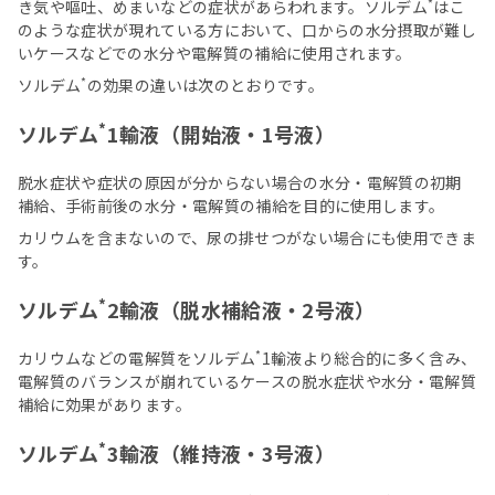
*
き気や嘔吐、めまいなどの症状があらわれます。ソルデム
はこ
のような症状が現れている方において、口からの水分摂取が難し
いケースなどでの水分や電解質の補給に使用されます。
*
ソルデム
の効果の違いは次のとおりです。
*
ソルデム
1輸液（開始液・1号液）
脱水症状や症状の原因が分からない場合の水分・電解質の初期
補給、手術前後の水分・電解質の補給を目的に使用します。
カリウムを含まないので、尿の排せつがない場合にも使用できま
す。
*
ソルデム
2輸液（脱水補給液・2号液）
*
カリウムなどの電解質をソルデム
1輸液​より総合的に多く含み、
電解質のバランスが崩れているケースの脱水症状や水分・電解質
補給に効果があります。
*
ソルデム
3輸液（維持液・3号液）