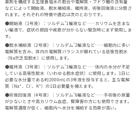
薬剤を構成する生理食塩水の割合や電解質・ブドウ糖の含有量
などによって開始液、脱水補給液、維持液、術後回復液に分類さ
れます。それぞれの特徴や適応は次のとおりです。
*
●開始液（1号液）：ソルデム
1輸液など……カリウムを含まな
い輸液で、症状の原因や疾患が分からない緊急時にまず使用しま
す。
*
●脱水補給液（2号液）：ソルデム
2輸液など……細胞内に多い
電解質を含み、体内の電解質バランスが崩れている低張性脱水
（Na欠乏型脱水）に使用します。
*
●維持液（3号液）：ソルデム
3輸液など……体内の水分が不足
している高張性脱水（いわゆる脱水症状）に使用します。1日に
必要な水分量である約2000mLの3号液を投与すると、主な電解
+
-
+
質（Na
、Cl
、K
）の1日必要量を補えます。
*
●術後回復液（4号液）：ソルデム
6輸液など……手術後の尿量
が少ないときや高カリウム血症、腎障害の方にも使用できます。
電解質濃度が低く、細胞内へ水分を補給する効果が高い。