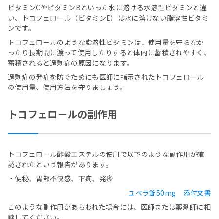
ビタミンCやビタミンBといった水に溶ける水溶性ビタミンと違
い、トコフェロール（ビタミンE）は水に溶けない脂溶性ビタミ
ンです。
トコフェロールのような脂溶性ビタミンは、使用量を守らなか
ったり長期間に渡って使用したりすると体内に蓄積されやすく、
蓄積されると過剰症の原因になります。
過剰症の発症を防ぐためにも医師に指示されたトコフェロール
の使用量、使用方法を守りましょう。
トコフェロールの副作用
トコフェロール酢酸エステルの使用で以下のような副作用が確
認されたという報告があります。
・便秘、胃部不快感、下痢、発疹
ユベラ錠50mg 添付文書
このような副作用があらわれた場合には、医師または薬剤師に相
談してください。