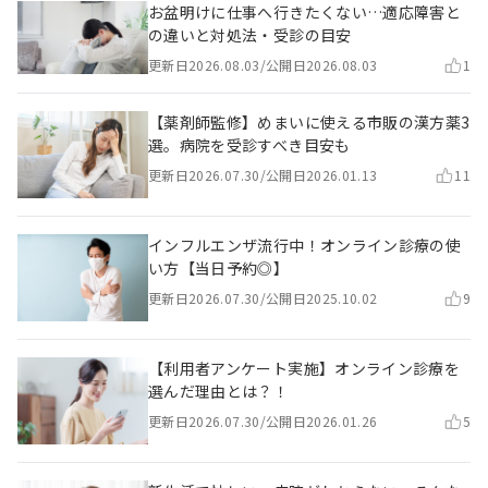
お盆明けに仕事へ行きたくない…適応障害と
の違いと対処法・受診の目安
更新日
2026.08.03
/
公開日
2026.08.03
1
【薬剤師監修】めまいに使える市販の漢方薬3
選。病院を受診すべき目安も
更新日
2026.07.30
/
公開日
2026.01.13
11
インフルエンザ流行中！オンライン診療の使
い方【当日予約◎】
更新日
2026.07.30
/
公開日
2025.10.02
9
【利用者アンケート実施】オンライン診療を
選んだ理由とは？！
更新日
2026.07.30
/
公開日
2026.01.26
5