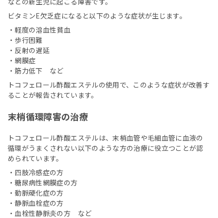
などの新生児に起こる障害です。
ビタミンE欠乏症になると以下のような症状が生じます。
・軽度の溶血性貧血
・歩行困難
・反射の遅延
・網膜症
・筋力低下 など
トコフェロール酢酸エステルの使用で、このような症状が改善す
ることが報告されています。
末梢循環障害の治療
トコフェロール酢酸エステルは、末梢血管や毛細血管に血液の
循環がうまくされない以下のような方の治療に役立つことが認
められています。
・四肢冷感症の方
・糖尿病性網膜症の方
・動脈硬化症の方
・静脈血栓症の方
・血栓性静脈炎の方 など