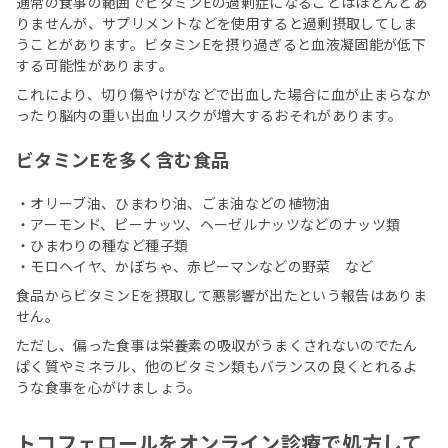
通常の食事の範囲でビタミンEの過剰症になることはほとんどあ
りませんが、サプリメントなどを使用すると過剰摂取してしま
うことがあります。ビタミンEを摂り過ぎると血液凝固能が低下
する可能性があります。
これにより、切り傷やけがなどで出血した場合に血が止まらなか
ったり脳内の重い出血リスクが増大するおそれがあります。
ビタミンEを多く含む食品
・オリーブ油、ひまわり油、ごま油などの植物油
・アーモンド、ピーナッツ、ヘーゼルナッツなどのナッツ類
・ひまわりの種など種子類
・モロヘイヤ、かぼちゃ、赤ピーマンなどの野菜 など
食品からビタミンEを摂取して悪影響が出たという報告はありま
せん。
ただし、偏った食事は栄養素の吸収がうまくされないのでたん
ぱく質やミネラル、他のビタミン類もバランスの良くとれるよ
うな食事を心がけましょう。
トコフェロールをオンライン診療で処方して