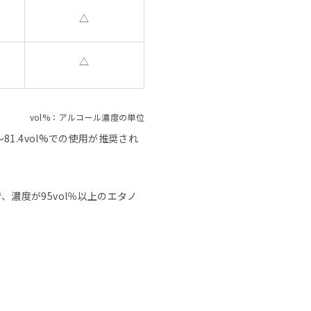
△
△
vol%：アルコール濃度の単位
1.4vol%での使用が推奨され
濃度が95vol％以上のエタノ