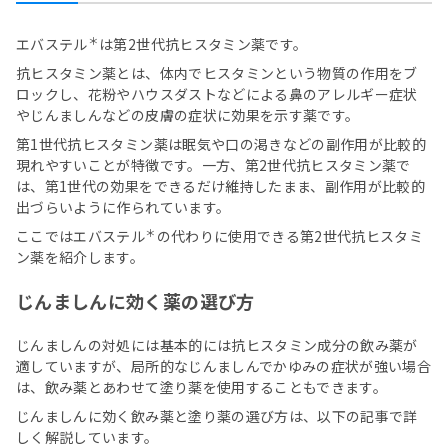
＊
エバステル
は第2世代抗ヒスタミン薬です。
抗ヒスタミン薬とは、体内でヒスタミンという物質の作用をブ
ロックし、花粉やハウスダストなどによる鼻のアレルギー症状
やじんましんなどの皮膚の症状に効果を示す薬です。
第1世代抗ヒスタミン薬は眠気や口の渇きなどの副作用が比較的
現れやすいことが特徴です。一方、第2世代抗ヒスタミン薬で
は、第1世代の効果をできるだけ維持したまま、副作用が比較的
出づらいように作られています。
＊
ここではエバステル
の代わりに使用できる第2世代抗ヒスタミ
ン薬を紹介します。
じんましんに効く薬の選び方
じんましんの対処には基本的には抗ヒスタミン成分の飲み薬が
適していますが、局所的なじんましんでかゆみの症状が強い場合
は、飲み薬とあわせて塗り薬を使用することもできます。
じんましんに効く飲み薬と塗り薬の選び方は、以下の記事で詳
しく解説しています。