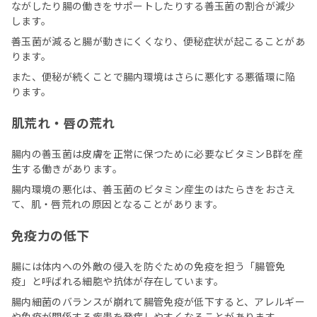
ながしたり腸の働きをサポートしたりする善玉菌の割合が減少
します。
善玉菌が減ると腸が動きにくくなり、便秘症状が起こることがあ
ります。
また、便秘が続くことで腸内環境はさらに悪化する悪循環に陥
ります。
肌荒れ・唇の荒れ
腸内の善玉菌は皮膚を正常に保つために必要なビタミンB群を産
生する働きがあります。
腸内環境の悪化は、善玉菌のビタミン産生のはたらきをおさえ
て、肌・唇荒れの原因となることがあります。
免疫力の低下
腸には体内への外敵の侵入を防ぐための免疫を担う「腸管免
疫」と呼ばれる細胞や抗体が存在しています。
腸内細菌のバランスが崩れて腸管免疫が低下すると、アレルギー
や免疫が関係する疾患を発症しやすくなることがあります。