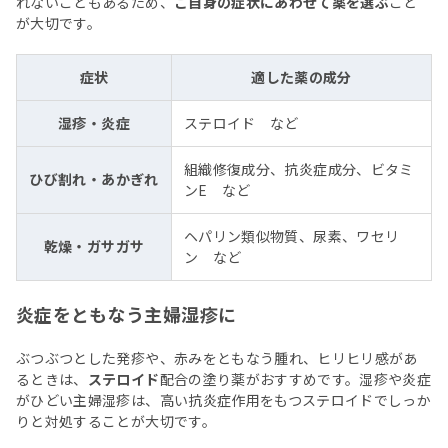
れないこともあるため、
ご自身の症状にあわせて薬を選ぶ
こと
が大切です。
症状
適した薬の成分
湿疹・炎症
ステロイド など
組織修復成分、抗炎症成分、ビタミ
ひび割れ・あかぎれ
ンE など
ヘパリン類似物質、尿素、ワセリ
乾燥・ガサガサ
ン など
炎症をともなう主婦湿疹に
ぶつぶつとした発疹や、赤みをともなう腫れ、ヒリヒリ感があ
るときは、
ステロイド
配合の塗り薬がおすすめです。湿疹や炎症
がひどい主婦湿疹は、高い抗炎症作用をもつステロイドでしっか
りと対処することが大切です。