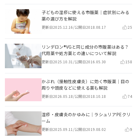
子どもの湿疹に使える市販薬｜症状別にみる
薬の選び方を解説
更新日
2025.12.16
/
公開日
2018.08.17
25
リンデロン®VGと同じ成分の市販薬はある？
代用薬や処方薬との違いについて解説
更新日
2025.10.31
/
公開日
2016.05.30
158
かぶれ（接触性皮膚炎）に効く市販薬｜目の
周りや頭皮などに使える薬も解説
更新日
2026.05.18
/
公開日
2018.10.18
74
湿疹・皮膚炎のかゆみに｜ラシュリアPEクリ
ーム
更新日
2025.09.11
/
公開日
2019.08.02
9