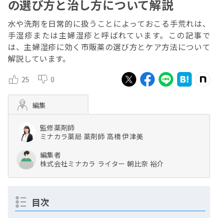
の選び方と治し方について解説
水や洗剤を日常的に扱うことによっておこる手荒れは、
手湿疹または主婦湿疹と呼ばれています。この記事で
は、主婦湿疹に効く市販薬の選び方とケア方法について
解説しています。
25
0
編集
監修薬剤師
ミナカラ薬局
薬剤師
高橋 伊津美
編集者
株式会社ミナカラ
ライター
朝比奈 裕介
目次