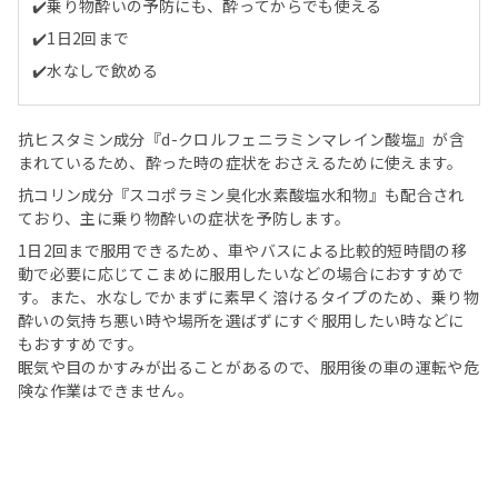
✔️乗り物酔いの予防にも、酔ってからでも使える
✔️1日2回まで
✔️水なしで飲める
抗ヒスタミン成分『d-クロルフェニラミンマレイン酸塩』が含
まれているため、酔った時の症状をおさえるために使えます。
抗コリン成分『スコポラミン臭化水素酸塩水和物』も配合され
ており、主に乗り物酔いの症状を予防します。
1日2回まで服用できるため、車やバスによる比較的短時間の移
動で必要に応じてこまめに服用したいなどの場合におすすめで
す。また、水なしでかまずに素早く溶けるタイプのため、乗り物
酔いの気持ち悪い時や場所を選ばずにすぐ服用したい時などに
もおすすめです。
眠気や目のかすみが出ることがあるので、服用後の車の運転や危
険な作業はできません。