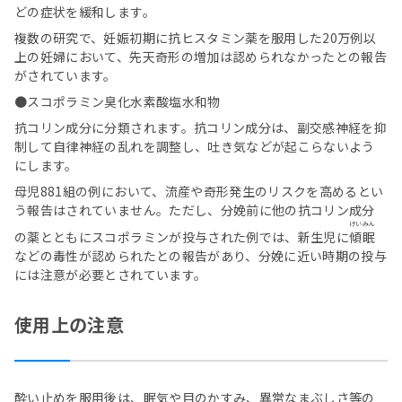
どの症状を緩和します。
複数の研究で、妊娠初期に抗ヒスタミン薬を服用した20万例以
上の妊婦において、先天奇形の増加は認められなかったとの報告
がされています。
●スコポラミン臭化水素酸塩水和物
抗コリン成分に分類されます。抗コリン成分は、副交感神経を抑
制して自律神経の乱れを調整し、吐き気などが起こらないよう
にします。
母児881組の例において、流産や奇形発生のリスクを高めるとい
う報告はされていません。ただし、分娩前に他の抗コリン成分
けいみん
の薬とともにスコポラミンが投与された例では、新生児に
傾眠
などの毒性が認められたとの報告があり、分娩に近い時期の投与
には注意が必要とされています。
使用上の注意
酔い止めを服用後は、眠気や目のかすみ、異常なまぶしさ等の