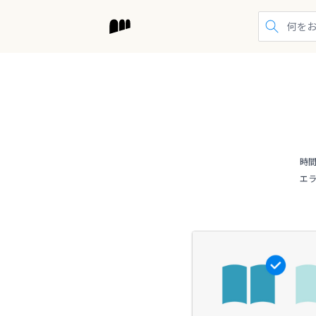
検索する
時
エ