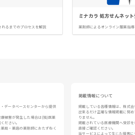
ミナカラ 処方せんネット
されるまでのプロセスを解説
薬剤師によるオンライン服薬指導
掲載情報について
ン・データベースセンターから提供
掲載している各種情報は、株式会
出来るだけ正確な情報掲載に努め
康被害が発生した場合は(独)医薬
りません。

相談ください。
掲載されている医療機関へ受診を
た薬局・薬店の薬剤師におたずねく
直接ご確認ください。

当サービスによって生じた損害に