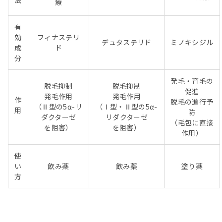
療
有
効
フィナステリ
デュタステリド
ミノキシジル
成
ド
分
発毛・育毛の
脱毛抑制
脱毛抑制
促進
発毛作用
発毛作用
作
脱毛の進行予
（Ⅱ型の5α-リ
（Ⅰ型・Ⅱ型の5α-
用
防
ダクターゼ
リダクターゼ
（毛包に直接
を阻害）
を阻害）
作用）
使
い
飲み薬
飲み薬
塗り薬
方