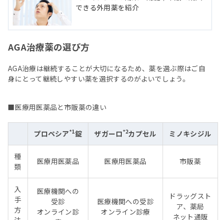
できる外用薬を紹介
AGA治療薬の選び方
AGA治療は継続することが大切になるため、薬を選ぶ際はご自
身にとって継続しやすい薬を選択するのがよいでしょう。
■医療用医薬品と市販薬の違い
*1
*2
プロペシア
錠
ザガーロ
カプセル
ミノキシジル
種
医療用医薬品
医療用医薬品
市販薬
類
入
医療機関への
ドラッグスト
手
受診
医療機関への受診
ア、薬局
方
オンライン診
オンライン診療
ネット通販
法