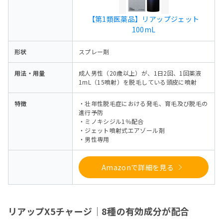
【第1類医薬品】リアップジェット
100mL
形状
スプレー剤
用法・用量
成人男性（20歳以上）が、1日2回、1回薬液
1mL（15噴射）を脱毛している頭皮に噴射
特徴
・壮年性脱毛症における発毛、育毛及び脱毛の
進行予防
・ミノキシジル1％配合
・ジェット噴射式エアゾール剤
・男性専用
Amazonで詳細を見る
リアップX5チャージ｜8種の有効成分が配合