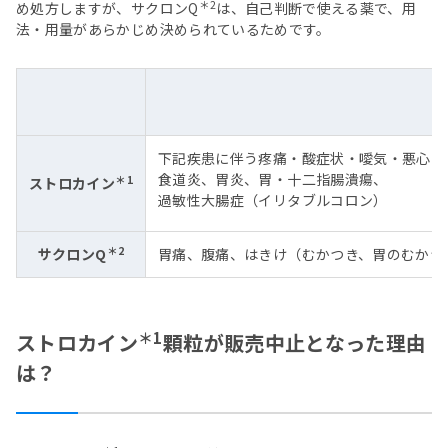
＊2
め処方しますが、サクロンQ
は、自己判断で使える薬で、用
法・用量があらかじめ決められているためです。
下記疾患に伴う疼痛・酸症状・噯気・悪心・
食道炎、胃炎、胃・十二指腸潰瘍、
＊1
ストロカイン
過敏性大腸症（イリタブルコロン）
＊2
サクロンQ
胃痛、腹痛、はきけ（むかつき、胃のむかつ
＊1
ストロカイン
顆粒が販売中止となった理由
は？