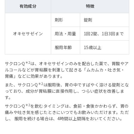
有効成分
特徴
剤形
錠剤
オキセサゼイン
用法・用量
1回2錠、1日3回まで
服用年齢
15歳以上
＊2
サクロンQ
は、オキセサゼインのみを配合した薬で、胃酸やア
ルコールなどが胃粘膜を刺激して起きる「ムカムカ・吐き気・
胃痛」などに効果があります。
＊2
また、サクロンQ
は服用後、胃の中ですばやく溶ける錠剤とな
っており、成分が胃粘膜に直接作用し、つらい症状を改善しま
す。
＊2
サクロンQ
を飲むタイミングは、食前・食後かかわらず、胃の
痛みや吐き気を感じたときにいつでもお飲みいただけます。ただ
し、 服用を続ける場合は、4時間以上間隔をおいてください。