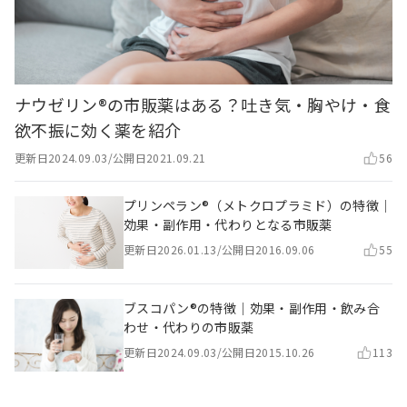
ナウゼリン®の市販薬はある？吐き気・胸やけ・食
欲不振に効く薬を紹介
更新日
2024.09.03
/
公開日
2021.09.21
56
プリンペラン®（メトクロプラミド）の特徴｜
効果・副作用・代わりとなる市販薬
更新日
2026.01.13
/
公開日
2016.09.06
55
ブスコパン®の特徴｜効果・副作用・飲み合
わせ・代わりの市販薬
更新日
2024.09.03
/
公開日
2015.10.26
113