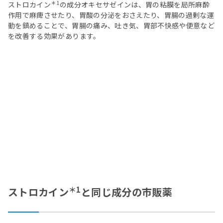
＊1
ストロカイン
の成分オキセサゼインは、胃の粘膜を局所麻酔
作用で麻痺させたり、胃酸の分泌をおさえたり、胃腸の過剰な運
動を鎮めることで、胃腸の痛み、吐き気、胃部不快感や便意など
を改善する効果があります。
＊1
ストロカイン
と同じ成分の市販薬