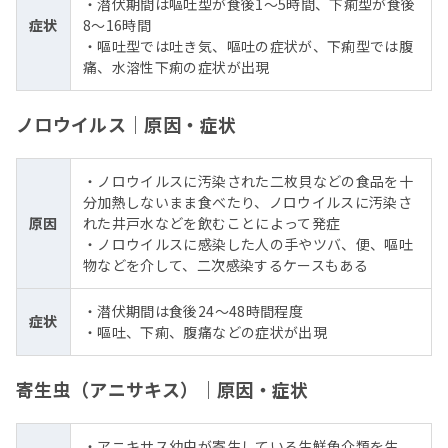
・潜伏期間は嘔吐型が食後1～5時間、下痢型が食後
症状
8～16時間
・嘔吐型では吐き気、嘔吐の症状が、下痢型では腹
痛、水溶性下痢の症状が出現
ノロウイルス｜原因・症状
・ノロウイルスに汚染された二枚貝などの食品を十
分加熱しないまま食べたり、ノロウイルスに汚染さ
原因
れた井戸水などを飲むことによって発症
・ノロウイルスに感染した人の手やツバ、便、嘔吐
物などを介して、二次感染するケースもある
・潜伏期間は食後24〜48時間程度
症状
・嘔吐、下痢、腹痛などの症状が出現
寄生虫（アニサキス）｜原因・症状
・アニキサス幼虫が寄生している生鮮魚介類を生