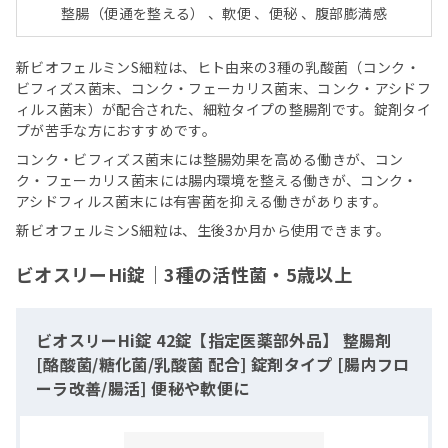
整腸（便通を整える） 、軟便 、便秘 、腹部膨満感
新ビオフェルミンS細粒は、ヒト由来の3種の乳酸菌（コンク・
ビフィズス菌末、コンク・フェーカリス菌末、コンク・アシドフ
ィルス菌末）が配合された、細粒タイプの整腸剤です。錠剤タイ
プが苦手な方におすすめです。
コンク・ビフィズス菌末には整腸効果を高める働きが、コン
ク・フェーカリス菌末には腸内環境を整える働きが、コンク・
アシドフィルス菌末には有害菌を抑える働きがあります。
新ビオフェルミンS細粒は、生後3か月から使用できます。
ビオスリーHi錠｜3種の活性菌・5歳以上
ビオスリーHi錠 42錠【指定医薬部外品】 整腸剤
[酪酸菌/糖化菌/乳酸菌 配合] 錠剤タイプ [腸内フロ
ーラ改善/腸活] 便秘や軟便に