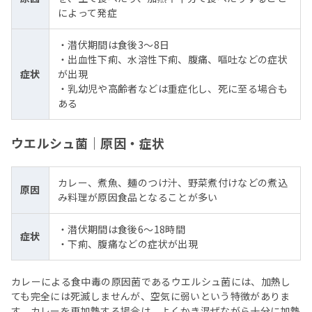
によって発症
・潜伏期間は食後3～8日
・出血性下痢、水溶性下痢、腹痛、嘔吐などの症状
症状
が出現
・乳幼児や高齢者などは重症化し、死に至る場合も
ある
ウエルシュ菌｜原因・症状
カレー、煮魚、麺のつけ汁、野菜煮付けなどの煮込
原因
み料理が原因食品となることが多い
・潜伏期間は食後6〜18時間
症状
・下痢、腹痛などの症状が出現
カレーによる食中毒の原因菌であるウエルシュ菌には、加熱し
ても完全には死滅しませんが、空気に弱いという特徴がありま
す。カレーを再加熱する場合は、よくかき混ぜながら十分に加熱