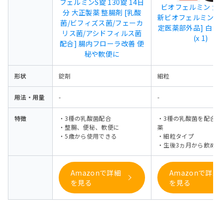
フェルミンS錠 130錠 14日
ビオフェルミン 大
分 大正製薬 整腸剤 [乳酸
新ビオフェルミンS細
菌/ビフィズス菌/フェーカ
定医薬部外品] 白 4
リス菌/アシドフィルス菌
(x 1)
配合] 腸内フローラ改善 便
秘や軟便に
形状
錠剤
細粒
用法・用量
-
-
特徴
・3種の乳酸菌配合
・3種の乳酸菌を配合
・整腸、便秘、軟便に
薬
・5歳から使用できる
・細粒タイプ
・生後3ヵ月から飲め
Amazonで詳細
Amazonで詳細
を見る
を見る