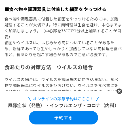
■食べ物や調理器具に付着した細菌をやっつける
食べ物や調理器具に付着した細菌をやっつけるためには、加熱
処理することが大切です。特に肉料理は生食を避け、中心までよ
く加熱しましょう。（中心部を75℃で1分以上加熱することが目
安）
細菌やウイルスは、はじめから肉についていることがあるた
め、新鮮であっても生やしっかりと加熱していない肉料理を食べ
ると、食あたりを起こす場合があるので注意が必要です。
食あたりの対策方法｜ウイルスの場合
ウイルスの場合は、ウイルスを調理場内に持ち込まない、食べ
物や調理器具にウイルスをひろげない、ウイルスを食べ物にを
つけない、食べ物や調理器具に付着したウイルスをやっつける
ことが重要です。
オンラインの診療予約はこちら！
風邪症状（発熱）・インフルエンザ・コロナ（内科）
なお、ウイルスを食べ物にをつけない、食べ物や調理器具に付
着したウイルスをやっつけるについては、細菌の場合と同じ対
予約する
策方法になります。