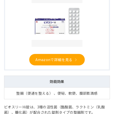
Amazonで詳細を見る
効能効果
整腸（便通を整える） 、便秘、軟便、腹部膨満感
ビオスリーHi錠は、3種の活性菌（酪酸菌、ラクトミン（乳酸
菌）、糖化菌）が配合された錠剤タイプの整腸剤です。