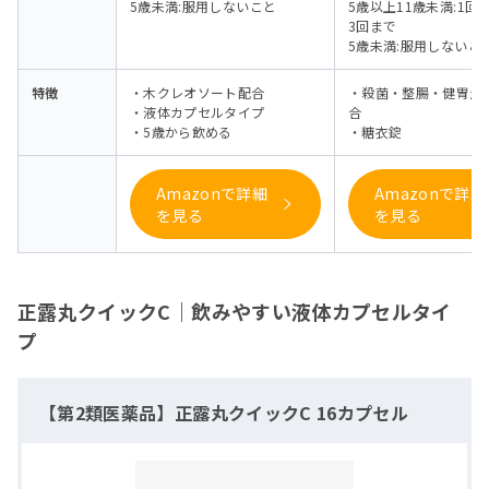
5歳未満:服用しないこと
5歳以上11歳未満:1回
3回まで
5歳未満:服用しないこ
特徴
・木クレオソート配合
・殺菌・整腸・健胃生
・液体カプセルタイプ
合
・5歳から飲める
・糖衣錠
Amazonで詳細
Amazonで詳細
を見る
を見る
正露丸クイックC｜飲みやすい液体カプセルタイ
プ
【第2類医薬品】正露丸クイックC 16カプセル