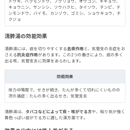
トウキ、バクモンドウ、ブクリョウ、オウゴン、キキョウ、
キョウニン、サンシシ、ソウハクヒ、タイソウ、チンピ、テ
ンモンドウ、バイモ、カンゾウ、ゴミシ、ショウキョウ、チ
クジョ
清肺湯の効能効果
清肺湯には、痰を切りやすくする
去痰作用
と、気管支の炎症をお
さえる
抗炎症作用
があります。この2つの働きにより、痰の多く
出る咳、気管支炎に効果をあらわします。
効能効果
体力中等度で、せきが続き、たんが多くて切れにくいものの
次の諸症：たんの多く出るせき、気管支炎
清肺湯は、
タバコなどによって痰・咳がでる方
や、粘り気が強く
黄色っぽい痰がでる方に適した漢方薬です。