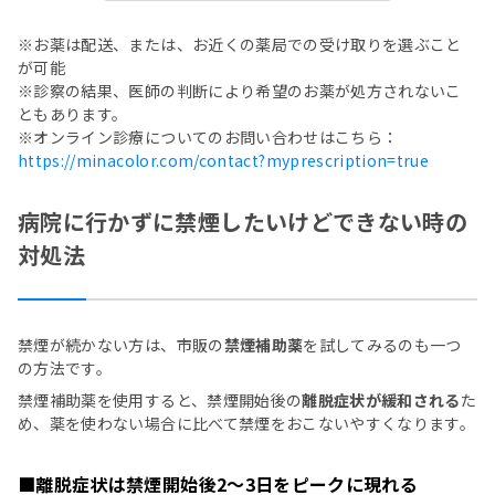
※お薬は配送、または、お近くの薬局での受け取りを選ぶこと
が可能
※診察の結果、医師の判断により希望のお薬が処方されないこ
ともあります。
※オンライン診療についてのお問い合わせはこちら：
https://minacolor.com/contact?myprescription=true
病院に行かずに禁煙したいけどできない時の
対処法
禁煙が続かない方は、市販の
禁煙補助薬
を試してみるのも一つ
の方法です。
禁煙補助薬を使用すると、禁煙開始後の
離脱症状が緩和される
た
め、薬を使わない場合に比べて禁煙をおこないやすくなります。
■離脱症状は禁煙開始後2〜3日をピークに現れる