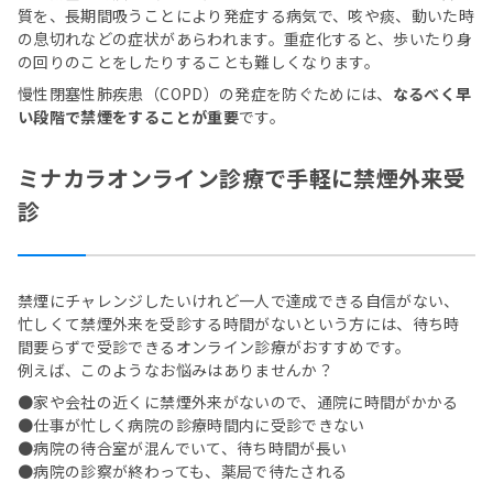
質を、長期間吸うことにより発症する病気で、咳や痰、動いた時
の息切れなどの症状があらわれます。重症化すると、歩いたり身
の回りのことをしたりすることも難しくなります。
慢性閉塞性肺疾患（COPD）の発症を防ぐためには、
なるべく早
い段階で禁煙をすることが重要
です。
ミナカラオンライン診療で手軽に禁煙外来受
診
禁煙にチャレンジしたいけれど一人で達成できる自信がない、
忙しくて禁煙外来を受診する時間がないという方には、待ち時
間要らずで受診できるオンライン診療がおすすめです。
例えば、このようなお悩みはありませんか？
●家や会社の近くに禁煙外来がないので、通院に時間がかかる
●仕事が忙しく病院の診療時間内に受診できない
●病院の待合室が混んでいて、待ち時間が長い
●病院の診察が終わっても、薬局で待たされる