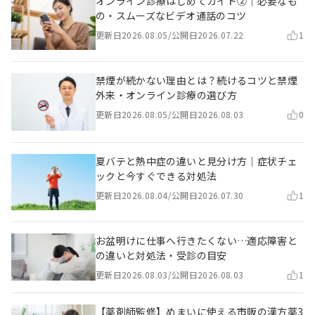
オンライン診療はじめてガイド②｜必要なも
の・スムーズなビデオ通話のコツ
更新日
2026.08.05
/
公開日
2026.07.22
1
禁煙が続かない理由とは？続けるコツと禁煙
外来・オンライン診療の選び方
更新日
2026.08.05
/
公開日
2026.08.03
0
夏バテと熱中症の違いと見分け方｜症状チェ
ックと今すぐできる対処法
更新日
2026.08.04
/
公開日
2026.07.30
1
お盆明けに仕事へ行きたくない…適応障害と
の違いと対処法・受診の目安
更新日
2026.08.03
/
公開日
2026.08.03
1
【薬剤師監修】めまいに使える市販の漢方薬3