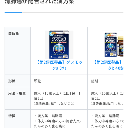
清肺湯が配合された漢方薬
商品名
【第2類医薬品】ダスモッ
【第2類医薬品】
クa 8包
クb 40錠
形状
顆粒
錠剤
用法・用量
成人（15歳以上）:1回1包、1
成人（15歳以上）:1回
日2回
日2回
15歳未満:服用しないこと
15歳未満:服用しない
特徴
・漢方薬｜清肺湯
・漢方薬｜清肺湯
・体力中等度の方の気管支炎、
・体力中等度の方の気
たんの多く出る咳に
たんの多く出る咳に