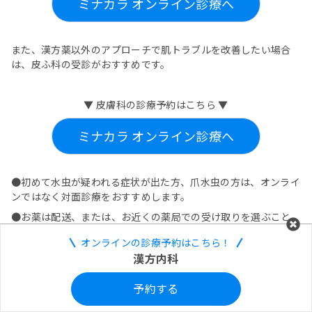
ミナカラ オンライン診療へ
また、漢方薬以外のアプローチで肌トラブルを改善したい場合
は、皮ふ科の受診がおすすめです。
▼ 皮膚科の診療予約はこちら ▼
ミナカラ オンライン診療へ
●初めて水虫が疑われる症状が出た方、爪水虫の方は、オンライ
ンではなく対面診療をおすすめします。
●お薬は配送、または、お近くの薬局での受け取りを選ぶこと
が可能
オンラインの診療予約はこちら！
●診察の結果、医師の判断により希望のお薬が処方されないこ
漢方内科
ともあります。
●オンライン診療についてのお問い合わせはこちら：
予約する
https://minacolor.com/contact?myprescription=true