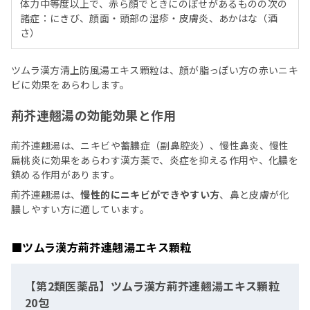
体力中等度以上で、赤ら顔でときにのぼせがあるものの次の
諸症：にきび、顔面・頭部の湿疹・皮膚炎、あかはな（酒
さ）
ツムラ漢方清上防風湯エキス顆粒は、顔が脂っぽい方の赤いニキ
ビに効果をあらわします。
荊芥連翹湯の効能効果と作用
荊芥連翹湯は、ニキビや蓄膿症（副鼻腔炎）、慢性鼻炎、慢性
扁桃炎に効果をあらわす漢方薬で、炎症を抑える作用や、化膿を
鎮める作用があります。
荊芥連翹湯は、
慢性的にニキビができやすい方
、鼻と皮膚が化
膿しやすい方に適しています。
■ツムラ漢方荊芥連翹湯エキス顆粒
【第2類医薬品】ツムラ漢方荊芥連翹湯エキス顆粒
20包