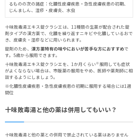
るものの次の諸症：化膿性皮膚疾患・急性皮膚疾患の初期、
じんましん、湿疹・皮膚炎、水虫
十味敗毒湯エキス錠クラシエは、11種類の生薬が配合された錠
剤タイプの漢方薬で、化膿を繰り返すニキビや化膿しているおで
き、皮膚炎・湿疹などに用いられます。
錠剤のため、
漢方薬特有の味やにおいが苦手な方におすすめ
で
す。5歳から服用できます。
※
十味敗毒湯エキス錠クラシエを、1か月くらい
服用しても症状
がよくならない場合は、市販薬の服用をやめ、医師や薬剤師に相
談するようにしましょう。
※化膿性皮膚疾患・急性皮膚疾患の初期に服用する場合には1週
間位
十味敗毒湯と他の薬は併用してもいい？
十味敗毒湯と他の薬との併用で禁止されている薬はありません