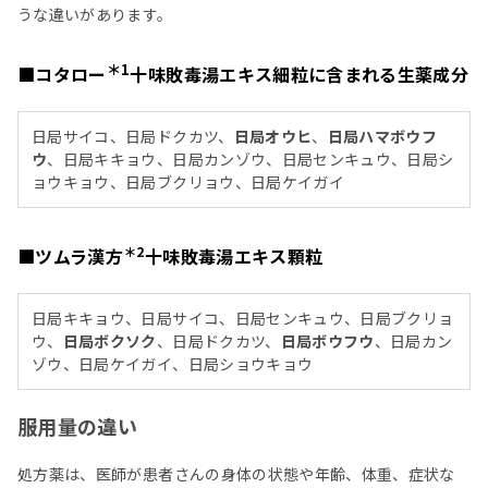
うな違いがあります。
＊1
■コタロー
十味敗毒湯エキス細粒に含まれる生薬成分
日局サイコ、日局ドクカツ、
日局オウヒ
、
日局ハマボウフ
ウ
、日局キキョウ、日局カンゾウ、日局センキュウ、日局シ
ョウキョウ、日局ブクリョウ、日局ケイガイ
＊2
■ツムラ漢方
十味敗毒湯エキス顆粒
日局キキョウ、日局サイコ、日局センキュウ、日局ブクリョ
ウ、
日局ボクソク
、日局ドクカツ、
日局ボウフウ
、日局カン
ゾウ、日局ケイガイ、日局ショウキョウ
服用量の違い
処方薬は、医師が患者さんの身体の状態や年齢、体重、症状な