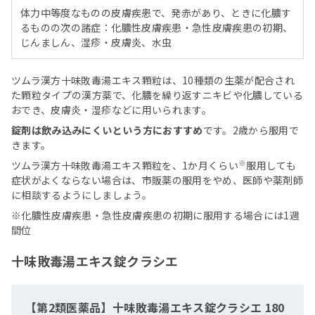
体力中等度なものの皮膚疾患で、発赤があり、ときに化膿す
るものの次の諸症：化膿性皮膚疾患・急性皮膚疾患の初期、
じんましん、湿疹・皮膚炎、水虫
ツムラ漢方十味敗毒湯エキス顆粒は、10種類の生薬が配合され
た顆粒タイプの漢方薬で、化膿を繰り返すニキビや化膿している
おでき、皮膚炎・湿疹などに用いられます。
錠剤は飲み込みにくいという方におすすめ
です。2歳から服用で
きます。
※
ツムラ漢方十味敗毒湯エキス顆粒を、1か月くらい
服用しても
症状がよくならない場合は、市販薬の服用をやめ、医師や薬剤師
に相談するようにしましょう。
※化膿性皮膚疾患・急性皮膚疾患の初期に服用する場合には1週
間位
十味敗毒湯エキス錠クラシエ
【第2類医薬品】十味敗毒湯エキス錠クラシエ 180