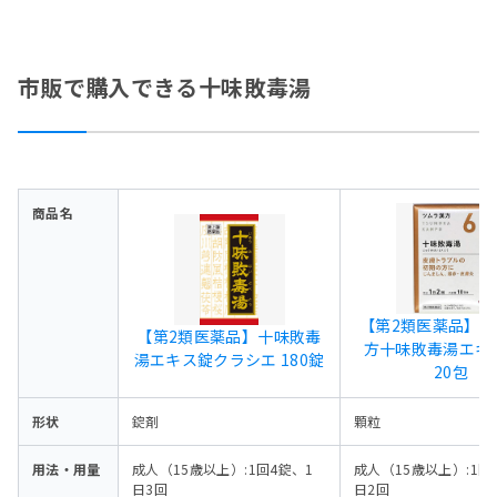
市販で購入できる十味敗毒湯
商品名
【第2類医薬品】ツ
【第2類医薬品】十味敗毒
方十味敗毒湯エキ
湯エキス錠クラシエ 180錠
20包
形状
錠剤
顆粒
用法・用量
成人（15歳以上）:1回4錠、1
成人（15歳以上）:1回
日3回
日2回