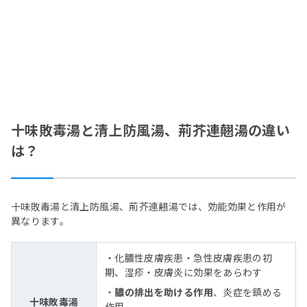
十味敗毒湯と清上防風湯、荊芥連翹湯の違い
は？
十味敗毒湯と清上防風湯、荊芥連翹湯では、効能効果と作用が
異なります。
・化膿性皮膚疾患・急性皮膚疾患の初
期、湿疹・皮膚炎に効果をあらわす
・
膿の排出を助ける作用
、炎症を鎮める
十味敗毒湯
作用