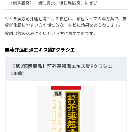
（副鼻腔炎）、慢性鼻炎、慢性扁桃炎、にきび
ツムラ漢方荊芥連翹湯エキス顆粒は、顆粒タイプの漢方薬で、皮
膚が化膿しやすい方の慢性的なニキビに効果をあらわします。
錠剤は飲み込みにくいという方におすすめです。
■荊芥連翹湯エキス錠Fクラシエ
【第2類医薬品】荊芥連翹湯エキス錠Fクラシエ
180錠