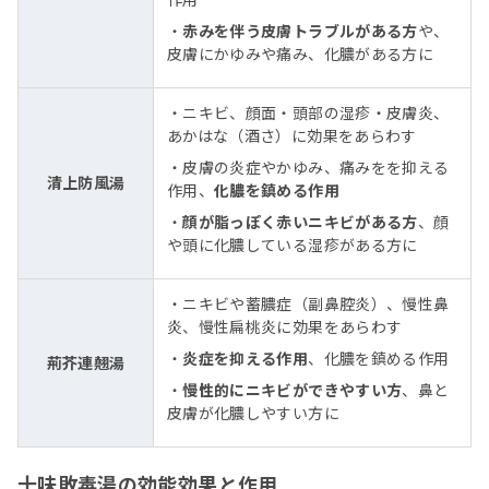
・
赤みを伴う皮膚トラブルがある方
や、
皮膚にかゆみや痛み、化膿がある方に
・ニキビ、顔面・頭部の湿疹・皮膚炎、
あかはな（酒さ）に効果をあらわす
・皮膚の炎症やかゆみ、痛みをを抑える
清上防風湯
作用、
化膿を鎮める作用
・
顔が脂っぽく赤いニキビがある方
、顔
や頭に化膿している湿疹がある方に
・ニキビや蓄膿症（副鼻腔炎）、慢性鼻
炎、慢性扁桃炎に効果をあらわす
・
炎症を抑える作用
、化膿を鎮める作用
荊芥連翹湯
・
慢性的にニキビができやすい方
、鼻と
皮膚が化膿しやすい方に
十味敗毒湯の効能効果と作用