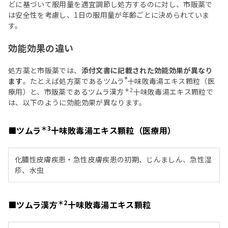
どに基づいて服用量を適宜調節し処方するのに対し、市販薬で
は安全性を考慮し、1日の服用量が年齢ごとに決められていま
す。
効能効果の違い
処方薬と市販薬では、
添付文書に記載された効能効果が異なり
®
ます
。たとえば処方薬であるツムラ
十味敗毒湯エキス顆粒（医
＊2
療用）と、市販薬であるツムラ漢方
十味敗毒湯エキス顆粒で
は、以下のように効能効果が異なります。
＊3
■ツムラ
十味敗毒湯エキス顆粒（医療用）
化膿性皮膚疾患・急性皮膚疾患の初期、じんましん、急性湿
疹、水虫
＊2
■ツムラ漢方
十味敗毒湯エキス顆粒