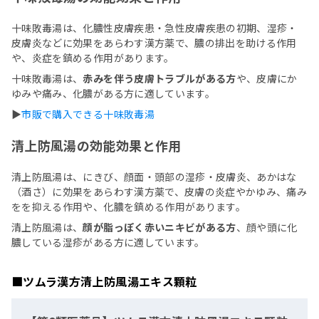
十味敗毒湯は、化膿性皮膚疾患・急性皮膚疾患の初期、湿疹・
皮膚炎などに効果をあらわす漢方薬で、膿の排出を助ける作用
や、炎症を鎮める作用があります。
十味敗毒湯は、
赤みを伴う皮膚トラブルがある方
や、皮膚にか
ゆみや痛み、化膿がある方に適しています。
▶
市販で購入できる十味敗毒湯
清上防風湯の効能効果と作用
清上防風湯は、にきび、顔面・頭部の湿疹・皮膚炎、あかはな
（酒さ）に効果をあらわす漢方薬で、皮膚の炎症やかゆみ、痛み
をを抑える作用や、化膿を鎮める作用があります。
清上防風湯は、
顔が脂っぽく赤いニキビがある方
、顔や頭に化
膿している湿疹がある方に適しています。
■ツムラ漢方清上防風湯エキス顆粒