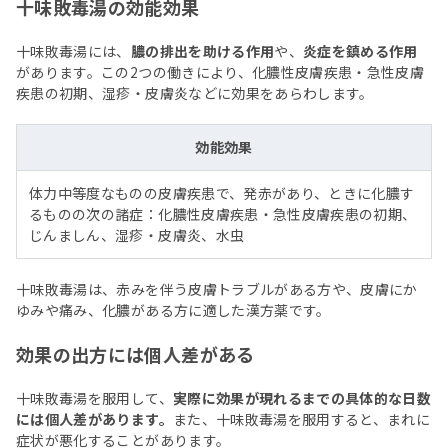
十味敗毒湯の効能効果
十味敗毒湯には、
膿の排出を助ける作用
や、
炎症を鎮める作用
があります。この2つの働きにより、化膿性皮膚疾患・急性皮膚
疾患の初期、湿疹・皮膚炎などに効果をあらわします。
効能効果
体力中等度なものの皮膚疾患で、発赤があり、ときに化膿す
るものの次の諸症：化膿性皮膚疾患・急性皮膚疾患の初期、
じんましん、湿疹・皮膚炎、水虫
十味敗毒湯は、赤みを伴う皮膚トラブルがある方や、皮膚にか
ゆみや痛み、化膿がある方に適した漢方薬です。
効果の出方には個人差がある
十味敗毒湯を服用して、
実際に効果が現れるまでの具体的な日数
には個人差があります。
また、十味敗毒湯を服用すると、まれに
症状が悪化することがあります。