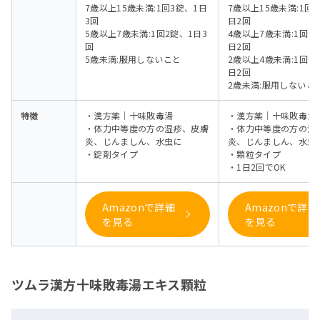
7歳以上15歳未満:1回3錠、1日
7歳以上15歳未満:1回2
3回
日2回
5歳以上7歳未満:1回2錠、1日3
4歳以上7歳未満:1回1/
回
日2回
5歳未満:服用しないこと
2歳以上4歳未満:1回1/
日2回
2歳未満:服用しないこ
特徴
・漢方薬｜十味敗毒湯
・漢方薬｜十味敗毒湯
・体力中等度の方の湿疹、皮膚
・体力中等度の方の湿
炎、じんましん、水虫に
炎、じんましん、水虫
・錠剤タイプ
・顆粒タイプ
・1日2回でOK
Amazonで詳細
Amazonで詳細
を見る
を見る
ツムラ漢方十味敗毒湯エキス顆粒