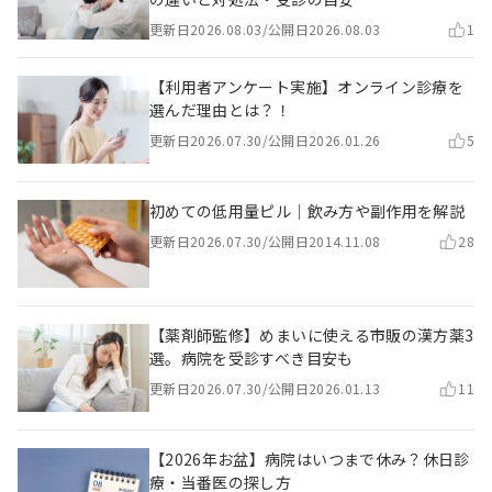
更新日
2026.08.03
/
公開日
2026.08.03
1
【利用者アンケート実施】オンライン診療を
選んだ理由とは？！
更新日
2026.07.30
/
公開日
2026.01.26
5
初めての低用量ピル｜飲み方や副作用を解説
更新日
2026.07.30
/
公開日
2014.11.08
28
【薬剤師監修】めまいに使える市販の漢方薬3
選。病院を受診すべき目安も
更新日
2026.07.30
/
公開日
2026.01.13
11
【2026年お盆】病院はいつまで休み？休日診
療・当番医の探し方