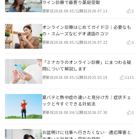
ライン診療で最寄り薬局受取
更新日
2026.08.05
/
公開日
2026.07.13
1
オンライン診療はじめてガイド②｜必要なも
の・スムーズなビデオ通話のコツ
更新日
2026.08.05
/
公開日
2026.07.22
1
「ミナカラのオンライン診療」にまつわる疑
問について解説します
更新日
2026.08.05
/
公開日
2025.03.19
1131
夏バテと熱中症の違いと見分け方｜症状チェ
ックと今すぐできる対処法
更新日
2026.08.04
/
公開日
2026.07.30
1
お盆明けに仕事へ行きたくない…適応障害と
の違いと対処法・受診の目安