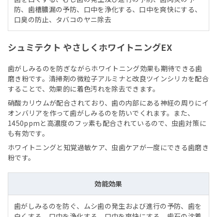
防、歯槽膿漏の予防、口中を浄化する、口中を爽快にする、
口臭の防止、タバコのヤニ除去
シュミテクト やさしくホワイトニングEX
歯がしみるのを防ぎながらホワイトニング効果も期待できる歯
磨き粉です。清掃剤の微粒子アルミナと改良ツインシリカを配合
することで、効果的に着色汚れを除去できます。
硝酸カリウムが配合されており、歯の内部にある神経の周りにイ
オンバリアを作って歯がしみるのを防いでくれます。また、
1450ppmと高濃度のフッ素も配合されているので、虫歯対策に
も有効です。
ホワイトニングと知覚過敏ケア、虫歯ケアが一度にできる歯磨き
粉です。
効能効果
歯がしみるのを防ぐ、ムシ歯の発生および進行の予防、歯を
白くする、口中を浄化する、口中を爽快にする、歯石の沈着