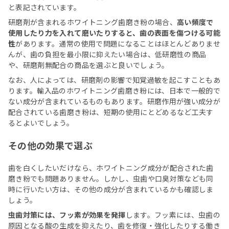
と表記されています。
研磨剤が含まれるホワイトニング歯磨き粉の場合、
高い頻度で
使用したり力を入れて磨いたりすると、歯の表面を傷つける可能
性
があります。通常の使用で問題になることはほとんどありませ
んが、歯の負担を最小限に抑えたい場合は、低研磨性の商品
や、研磨剤無配合の商品を選ぶと良いでしょう。
なお、人によっては、研磨剤の影響で知覚過敏を起こすこともあ
ります。輸入品のホワイトニング歯磨き粉には、日本で一般的で
ない成分が含まれているものもあります。研磨作用が強い成分が
配合されている歯磨き粉は、短期の使用にとどめるなど工夫す
るとよいでしょう。
その他の効果で選ぶ
歯を白くしたいだけなら、ホワイトニング成分が配合された歯
磨き粉でも問題ありません。しかし、虫歯や口臭対策なども同
時に行いたい方は、その他の成分が含まれているかも確認しま
しょう。
虫歯対策には、フッ素が効果を発揮
します。フッ素には、虫歯の
原因となる酸の生成を抑えたり、歯を修復・強化したりする働き