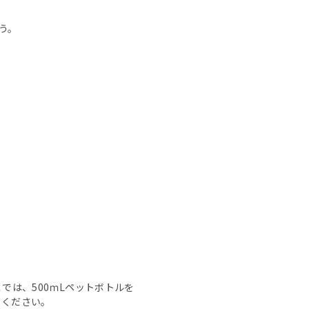
う。
では、500ｍLペットボトルを
てください。