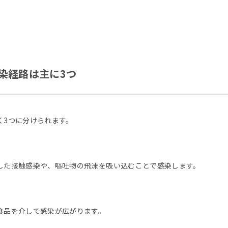
染経路は主に3つ
く3つに分けられます。
した接触感染や、嘔吐物の飛沫を吸い込むことで感染します。
食品を介して感染が広がります。