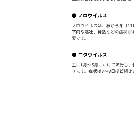
● ノロウイルス
ノロウイルスは、
秋から冬（11
下痢や嘔吐、発熱
などの症状が
要です。
● ロタウイルス
主に
1月〜5月
にかけて流行し、
きます。
症状は3〜8日ほど続き