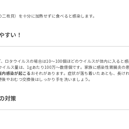
の二枚貝）を十分に加熱せずに食べると感染します。
やすい！
ど、ロタウイルスの場合は10～100個ほどのウイルスが体内に入ると
イルス量は、1gあたり100万～数億個です。家族に感染性胃腸炎の
庭内感染が起こる
おそれがあります。症状が落ち着いたあとも、長け
便後やおむつ交換後はしっかり手を洗いましょう。
の対策