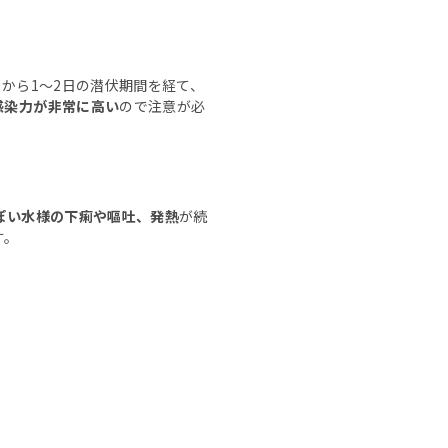
から1〜2日の潜伏期間を経て、
感染力が非常に高い
ので注意が必
ぽい水様の下痢や嘔吐、発熱
が続
す。