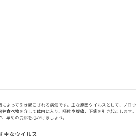
菌によって引き起こされる病気です。主な原因ウイルスとして、ノロ
指や食べ物
を介して体内に入り、
嘔吐や腹痛、下痢
を引き起こします
で、早めの受診を心がけましょう。
す主なウイルス