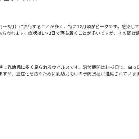
月〜3月）
に流行することが多く、特に
12月頃がピーク
です。感染して
あらわれます。
症状は1〜2日で落ち着くこと
が多いですが、その間は
特に
乳幼児に多く見られるウイルス
です。潜伏期間は1〜2日で、
白っ
ます
が、重症化を防ぐために乳幼児向けの予防接種が推奨されていま