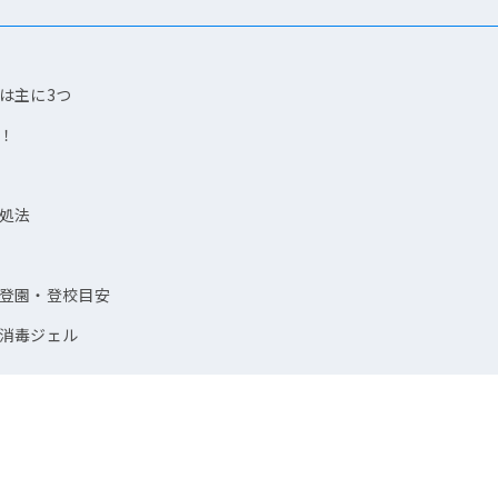
は主に3つ
！
処法
登園・登校目安
消毒ジェル