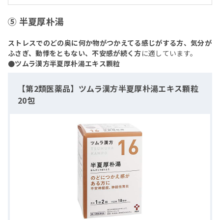
⑤ 半夏厚朴湯
ストレスでのどの奥に何か物がつかえてる感じがする方、気分が
ふさぎ、動悸をともない、不安感が続く方
に適しています。
●ツムラ漢方半夏厚朴湯エキス顆粒
【第2類医薬品】ツムラ漢方半夏厚朴湯エキス顆粒
20包