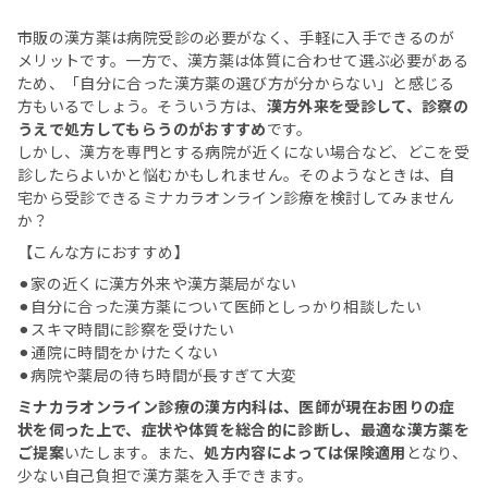
市販の漢方薬は病院受診の必要がなく、手軽に入手できるのが
メリットです。一方で、漢方薬は体質に合わせて選ぶ必要がある
ため、「自分に合った漢方薬の選び方が分からない」と感じる
方もいるでしょう。そういう方は、
漢方外来を受診して、診察の
うえで処方してもらうのがおすすめ
です。
しかし、漢方を専門とする病院が近くにない場合など、どこを受
診したらよいかと悩むかもしれません。そのようなときは、自
宅から受診できるミナカラオンライン診療を検討してみません
か？
【こんな方におすすめ】
⚫︎家の近くに漢方外来や漢方薬局がない
⚫︎自分に合った漢方薬について医師としっかり相談したい
⚫︎スキマ時間に診察を受けたい
⚫︎通院に時間をかけたくない
⚫︎病院や薬局の待ち時間が長すぎて大変
ミナカラオンライン診療の漢方内科は、医師が現在お困りの症
状を伺った上で、症状や体質を総合的に診断し、最適な漢方薬を
ご提案
いたします。また、
処方内容によっては保険適用
となり、
少ない自己負担で漢方薬を入手できます。