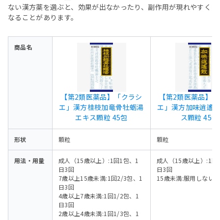
ない漢方薬を選ぶと、効果が出なかったり、副作用が現れやすく
なることがあります。
商品名
【第2類医薬品】「クラシ
【第2類医薬品】
エ」漢方桂枝加竜骨牡蛎湯
エ」漢方加味逍遙
エキス顆粒 45包
ス顆粒 45包
形状
顆粒
顆粒
用法・用量
成人（15歳以上）:1回1包、1
成人（15歳以上）:1回
日3回
日3回
7歳以上15歳未満:1回2/3包、1
15歳未満:服用しない
日3回
4歳以上7歳未満:1回1/2包、1
日3回
2歳以上4歳未満:1回1/3包、1