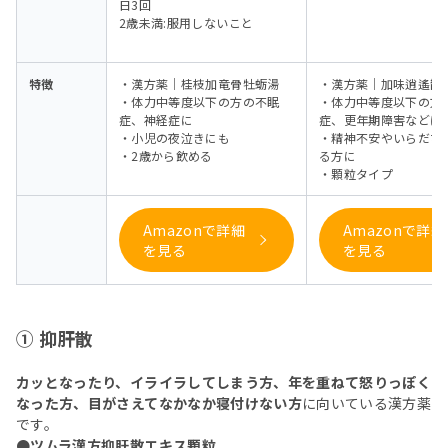
日3回
2歳未満:服用しないこと
特徴
・漢方薬｜桂枝加竜骨牡蛎湯
・漢方薬｜加味逍遙散
・体力中等度以下の方の不眠
・体力中等度以下の方
症、神経症に
症、更年期障害などに
・小児の夜泣きにも
・精神不安やいらだち
・2歳から飲める
る方に
・顆粒タイプ
Amazonで詳細
Amazonで詳細
を見る
を見る
① 抑肝散
カッとなったり、イライラしてしまう方、年を重ねて怒りっぽく
なった方、目がさえてなかなか寝付けない方
に向いている漢方薬
です。
●ツムラ漢方抑肝散エキス顆粒