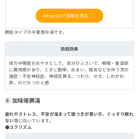
Amazonで詳細を見る
顆粒タイプの半夏厚朴湯です。
効能効果
体力中等度をめやすとして、気分がふさいで、咽喉・食道部
に異物感があり、ときに動悸、めまい、嘔気などを伴う次の
諸症：不安神経症、神経性胃炎、つわり、せき、しわがれ
声、のどのつかえ感
⑥ 加味帰脾湯
疲れやストレス、不安が溜まって寝つきが悪い方、ぐっすり眠れ
ない方
に向いています。
●ユクリズム