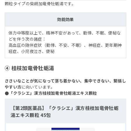
顆粒タイプの柴胡加竜骨牡蛎湯です。
効能効果
体力中等度以上で、精神不安があって、動悸、不眠、便秘な
どを伴う次の諸症：
高血圧の随伴症状（動悸、不安、不眠）、神経症、更年期神
経症、小児夜泣き、便秘
④ 桂枝加竜骨牡蛎湯
ささいなことが気になって落ち着かない、集中できない、緊張し
やすい方
に向いています。
●「クラシエ」漢方桂枝加竜骨牡蛎湯エキス顆粒
【第2類医薬品】「クラシエ」漢方桂枝加竜骨牡蛎
湯エキス顆粒 45包