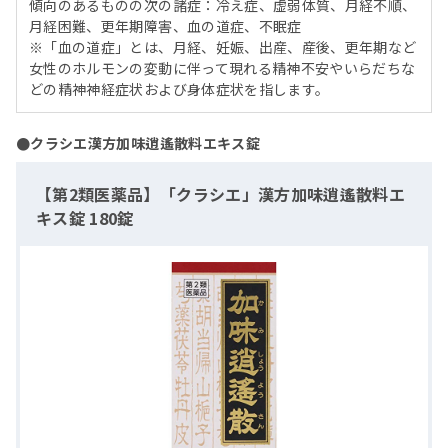
傾向のあるものの次の諸症：冷え症、虚弱体質、月経不順、
月経困難、更年期障害、血の道症、不眠症
※「血の道症」とは、月経、妊娠、出産、産後、更年期など
女性のホルモンの変動に伴って現れる精神不安やいらだちな
どの精神神経症状および身体症状を指します。
●クラシエ漢方加味逍遙散料エキス錠
【第2類医薬品】「クラシエ」漢方加味逍遙散料エ
キス錠 180錠