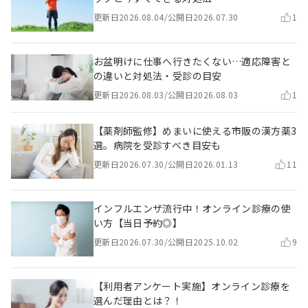
更新日
2026.08.04
/
公開日
2026.07.30
1
お盆明けに仕事へ行きたくない…適応障害と
の違いと対処法・受診の目安
更新日
2026.08.03
/
公開日
2026.08.03
1
【薬剤師監修】めまいに使える市販の漢方薬3
選。病院を受診すべき目安も
更新日
2026.07.30
/
公開日
2026.01.13
11
インフルエンザ流行中！オンライン診療の使
い方【当日予約◎】
更新日
2026.07.30
/
公開日
2025.10.02
9
【利用者アンケート実施】オンライン診療を
選んだ理由とは？！