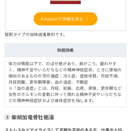
Amazonで詳細を見る
錠剤タイプの加味逍遙散料です。
効能効果
体力中等度以下で、のぼせ感があり、肩がこり、疲れやす
く、精神不安やいらだちなどの精神神経症状、ときに便秘の
傾向のあるものの次の諸症：冷え症、虚弱体質、月経不順、
月経困難、更年期障害、血の道症、不眠症
※「血の道症」とは、月経、妊娠、出産、産後、更年期など
女性のホルモンの変動に伴って現れる精神不安やいらだちな
どの精神神経症状および身体症状を指します。
③ 柴胡加竜骨牡蛎湯
ストレスなどでイライラして不眠や不安のある方、仕事や人付