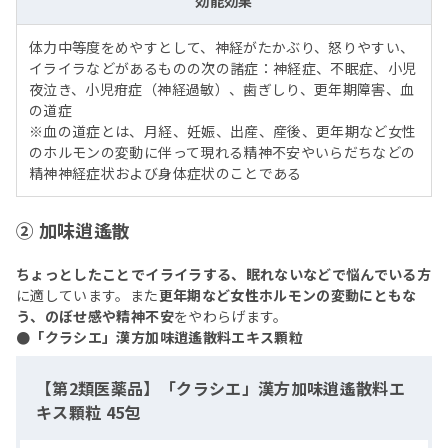
効能効果
体力中等度をめやすとして、神経がたかぶり、怒りやすい、
イライラなどがあるものの次の諸症：神経症、不眠症、小児
夜泣き、小児疳症（神経過敏）、歯ぎしり、更年期障害、血
の道症
※血の道症とは、月経、妊娠、出産、産後、更年期など女性
のホルモンの変動に伴って現れる精神不安やいらだちなどの
精神神経症状および身体症状のことである
② 加味逍遙散
ちょっとしたことでイライラする、眠れないなどで悩んでいる方
に適しています。また
更年期など女性ホルモンの変動にともな
う、のぼせ感や精神不安
をやわらげます。
●「クラシエ」漢方加味逍遙散料エキス顆粒
【第2類医薬品】「クラシエ」漢方加味逍遙散料エ
キス顆粒 45包