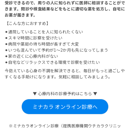
受診できるので、周りの人に知られずに医師に相談することがで
きます。問診や検査結果などをもとに適切な薬を処方し、自宅に
お薬が届きます。
【こんな方におすすめ】
⚫︎通院していることを人に知られたくない
⚫︎スキマ時間に診察を受けたい
⚫︎病院や薬局の待ち時間が長すぎて大変
⚫︎いつも混んでいて予約が1～2か月も先になってしまう
⚫︎家の近くに心療内科がない
⚫︎自宅などリラックスできる環境で診察を受けたい
今抱えている心身の不調を解決できると、毎日がもっと過ごしや
すくなる手助けになります。気軽に相談してみましょう。
▼ 心療内科の診療予約はこちら ▼
ミナカラ オンライン診療へ
※ミナカラオンライン診療（提携医療機関ウチカラクリニッ