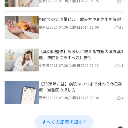
更新日
2026.07.30
/
公開日
2026.01.26
5
初めての低用量ピル｜飲み方や副作用を解説
更新日
2026.07.30
/
公開日
2014.11.08
28
【薬剤師監修】めまいに使える市販の漢方薬3
選。病院を受診すべき目安も
更新日
2026.07.30
/
公開日
2026.01.13
11
【2026年お盆】病院はいつまで休み？休日診
療・当番医の探し方
更新日
2026.07.30
/
公開日
2026.07.30
4
すべての記事を読む