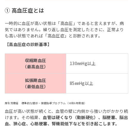
① 高血圧症とは
一時的に血圧が高い状態は「高血圧」であると言えますが、病
気ではありません。繰り返し血圧を測定したときに、正常より
も高い状態であれば「高血圧症」と診断されます。
【高血圧症の診断基準】
収縮期血圧
130㎜Hg以上
（最高血圧）
拡張期血圧
85㎜Hg以上
（最低血圧）
厚生労働省 標準的な健診・保健指導プログラム（令和6年度版）
血圧が高い状態が続くと、血管の壁に内側から強い力がかかり続
けます。その結果、
血管は硬くなり（動脈硬化）、脳梗塞、脳出
血、狭心症、心筋梗塞、腎機能低下などを引き起こします。