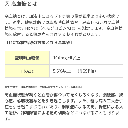
② 高血糖とは
高血糖とは、血液中にあるブドウ糖の量が正常より多い状態で
す。通常、健康診断では空腹時血糖値や、過去1～2ヵ月の血糖
状態を示すHbA1c（ヘモグロビンA1c）を測定します。高血糖状
態を放置すると糖尿病を発症するおそれがあります。
【特定保健指導の対象となる基準値】
空腹時血糖値
100mg/dl以上
HbA1c
5.6％以上 （NGSP値）
厚生労働省 標準的な健診・保健指導プログラム（令和6年度版）
高血糖状態が続くと血管が傷ついて硬くもろくなり、脳梗塞、狭
心症、心筋梗塞などを引き起こします。
また、糖尿病の三大合併
症を引き起こすおそれがあり、
網膜症による失明、腎症による人
工透析、神経障害による足の切断
などにつながることもありま
す。