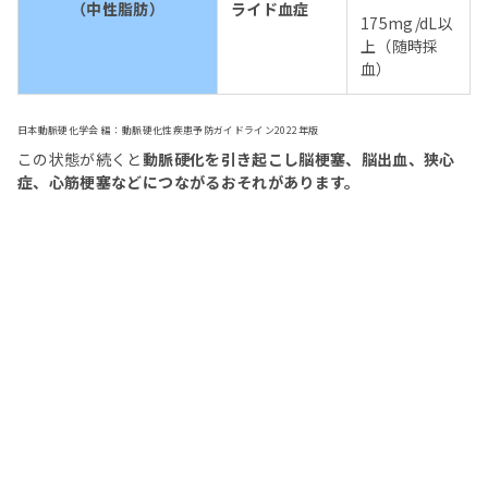
（中性脂肪）
ライド血症
175mg/dL以
上（随時採
血）
日本動脈硬化学会 編：動脈硬化性疾患予防ガイドライン2022年版
この状態が続くと
動脈硬化を引き起こし脳梗塞、脳出血、狭心
症、心筋梗塞などにつながるおそれがあります。