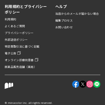
利用規約とプライバシー
ヘルプ
ポリシー
当店からのメールが届かない場合
利用規約
編集プロセス
よくあるご質問
お問い合わせ
プライバシーポリシー
外部送信ポリシー
特定商取引法に基づく記載
電子公告
オンライン診療同意書
医薬品販売店舗（薬局）
Facebookアカウント
X（旧Twitter
Instagr
LINE
©︎ minacolor inc. all rights reserved.