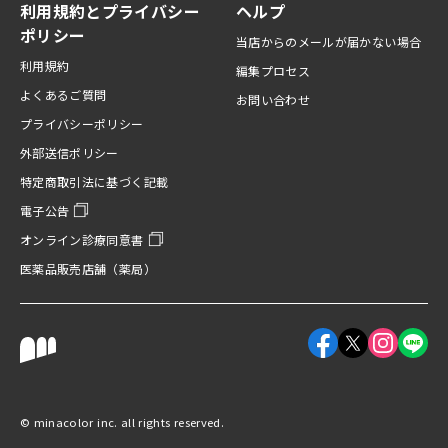
利用規約とプライバシー
ヘルプ
ポリシー
当店からのメールが届かない場合
利用規約
編集プロセス
よくあるご質問
お問い合わせ
プライバシーポリシー
外部送信ポリシー
特定商取引法に基づく記載
電子公告
オンライン診療同意書
医薬品販売店舗（薬局）
Facebookアカウント
X（旧Twitter
Instagr
LINE
©︎ minacolor inc. all rights reserved.