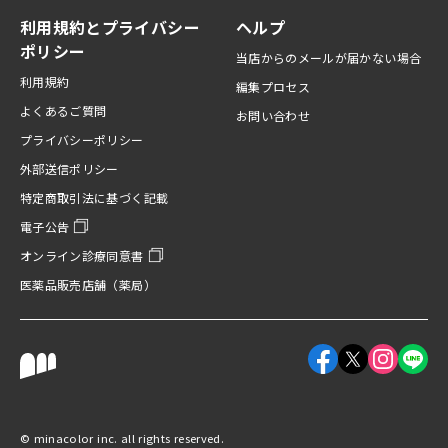
利用規約とプライバシー
ヘルプ
ポリシー
当店からのメールが届かない場合
利用規約
編集プロセス
よくあるご質問
お問い合わせ
プライバシーポリシー
外部送信ポリシー
特定商取引法に基づく記載
電子公告
オンライン診療同意書
医薬品販売店舗（薬局）
Facebookアカウント
X（旧Twitter
Instagr
LINE
©︎ minacolor inc. all rights reserved.