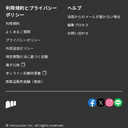
利用規約とプライバシー
ヘルプ
ポリシー
当店からのメールが届かない場合
利用規約
編集プロセス
よくあるご質問
お問い合わせ
プライバシーポリシー
外部送信ポリシー
特定商取引法に基づく記載
電子公告
オンライン診療同意書
医薬品販売店舗（薬局）
Facebookアカウント
X（旧Twitter
Instagr
LINE
©︎ minacolor inc. all rights reserved.