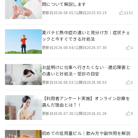
問について解説します
更新日
2026.08.05
/
公開日
2025.03.19
1131
夏バテと熱中症の違いと見分け方｜症状チェ
ックと今すぐできる対処法
更新日
2026.08.04
/
公開日
2026.07.30
1
お盆明けに仕事へ行きたくない…適応障害と
の違いと対処法・受診の目安
更新日
2026.08.03
/
公開日
2026.08.03
1
【利用者アンケート実施】オンライン診療を
選んだ理由とは？！
更新日
2026.07.30
/
公開日
2026.01.26
5
初めての低用量ピル｜飲み方や副作用を解説